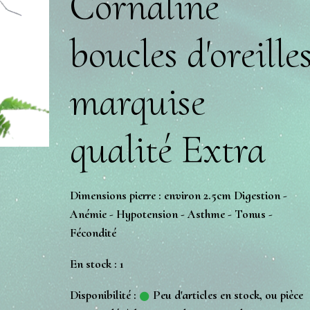
Cornaline
boucles d'oreille
marquise
qualité Extra
Dimensions pierre : environ 2.5cm Digestion -
Anémie - Hypotension - Asthme - Tonus -
Fécondité
En stock : 1
Disponibilité :
Peu d'articles en stock, ou pièce