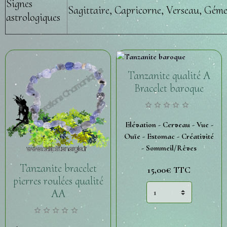
Signes
Sagittaire, Capricorne, Verseau, Gém
astrologiques
Tanzanite qualité A
Bracelet baroque
Elévation - Cerveau - Vue -
Ouïe - Estomac - Créativité
- Sommeil/Rêves
Tanzanite bracelet
15,00€
TTC
pierres roulées qualité
AA