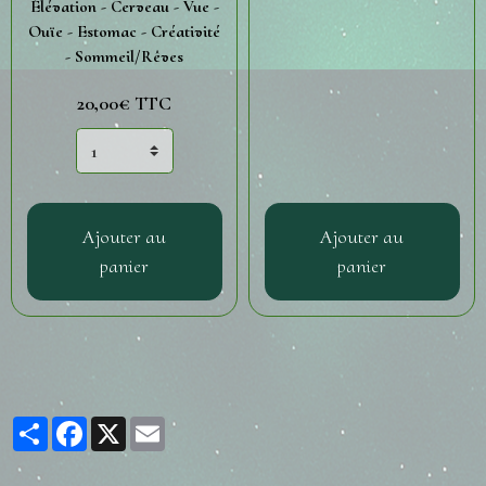
Élévation - Cerveau - Vue -
Ouïe - Estomac - Créativité
- Sommeil/Rêves
20,00€
TTC
Ajouter au
Ajouter au
panier
panier
Partager
Facebook
X
Email