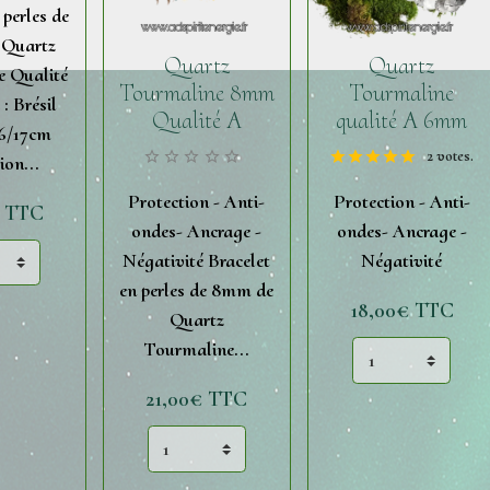
 perles de
 Quartz
Quartz
Quartz
e Qualité
Tourmaline 8mm
Tourmaline
: Brésil
Qualité A
qualité A 6mm
16/17cm
2 votes.
ion...
Protection - Anti-
Protection - Anti-
€
TTC
ondes- Ancrage -
ondes- Ancrage -
Négativité Bracelet
Négativité
en perles de 8mm de
18,00€
TTC
Quartz
Tourmaline...
21,00€
TTC