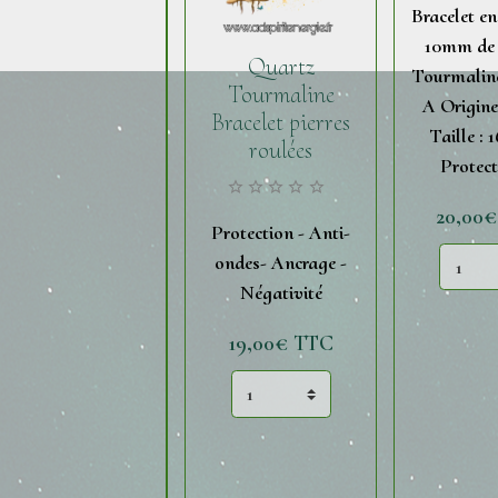
Bracelet en
10mm de
Quartz
Tourmalin
Tourmaline
A Origine 
Bracelet pierres
Taille : 
roulées
Protect
20,00
Protection - Anti-
ondes- Ancrage -
Négativité
19,00€
TTC