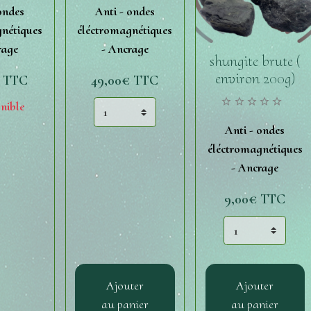
ondes
Anti - ondes
nétiques
éléctromagnétiques
rage
- Ancrage
shungite brute (
environ 200g)
€
TTC
49,00€
TTC
nible
Anti - ondes
éléctromagnétiques
- Ancrage
9,00€
TTC
Ajouter
Ajouter
au panier
au panier