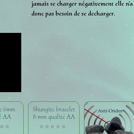
jamais se charger négativement elle n'a
donc pas besoin de se decharger.
te 6mm
Shungite bracelet
té AA
8 mm qualité AA