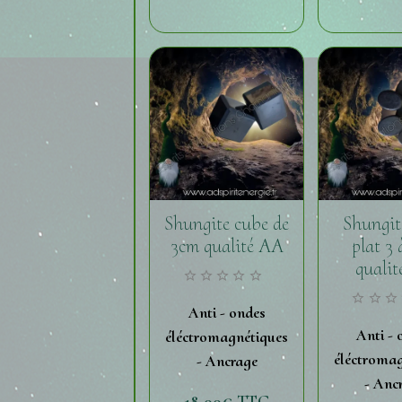
Shungite cube de
Shungit
3cm qualité AA
plat 3
quali
Anti - ondes
Anti - 
éléctromagnétiques
éléctromag
- Ancrage
- Anc
18,00€
TTC