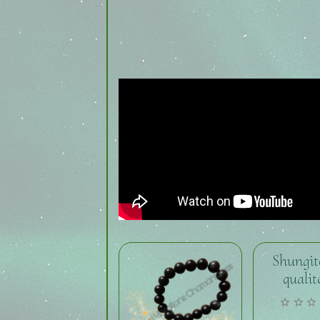
Shungi
quali