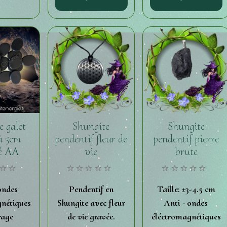
e galet
Shungite
Shungite
 à 5cm
pendentif fleur de
pendentif pierre
té AA
vie
brute
ondes
Pendentif en
Taille: ±3-4.5 cm
nétiques
Shungite avec fleur
Anti - ondes
rage
de vie gravée.
éléctromagnétiques