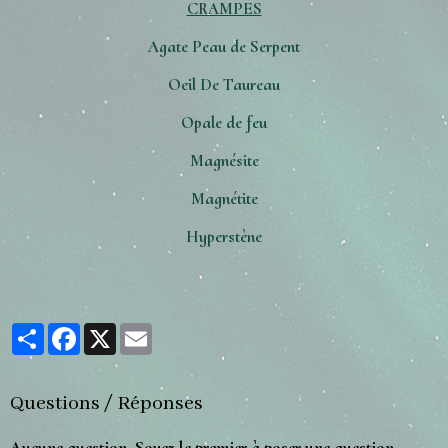
CRAMPES
Agate Peau de Serp
ent
Oeil De Taureau
Opale de feu
Magnésite
Magnétite
Hyperstène
Partager
Facebook
X
Email
Questions / Réponses
Aucune question. Soyez le premier à poser une question.