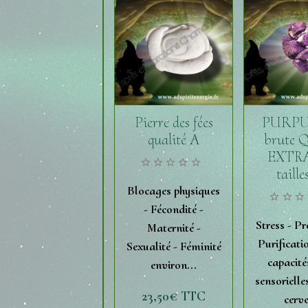
Pierre des fées
PURPU
qualité A
brute Q
EXTRA 
taille
Blocages physiques
- Fécondité -
Stress - Pr
Maternité -
Purificati
Sexualité - Féminité
capacité
environ...
sensorielle
23,50€
TTC
cerv