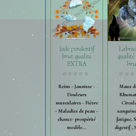
Jade pendentif
Labrad
brut qualité
qualité
EXTRA
bru
Reins - Jaunisse -
Maux de
Douleurs
Rhumat
musculaires - Fièvre
Circul
- Maladies de peau -
sanguine
chance- prospérité
fatigue, 
modèle...
digestif , 