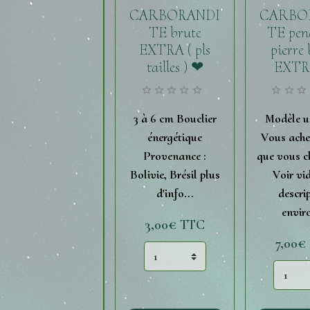
CARBORANDI
CARBO
TE brute
TE pen
EXTRA ( pls
pierre
tailles ) ❤
EXTR
3 à 6 cm Bouclier
Modèle un
énergétique
Vous achet
Provenance :
que vous ch
Bolivie, Brésil plus
Voir vi
d'info...
descri
enviro
3,00€
TTC
7,00€