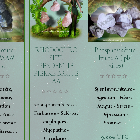
orite
RHODOCHRO
Phosphosidérite
 'AAA'
SITE
brute A ( pls
te
PENDENTIF
tailles)
PIERRE BRUTE
AA
 tête,
Syst.Immunitaire -
isme,
Digestion - Fièvre -
20 à 40 mm Stress -
ation
Fatigue - Stress -
Parkinson - Sclérose
, Anti-
Dépression -
en plaques -
Système
Sommeil
Myopathie -
Stress,...
9,00€
TTC
Circulation