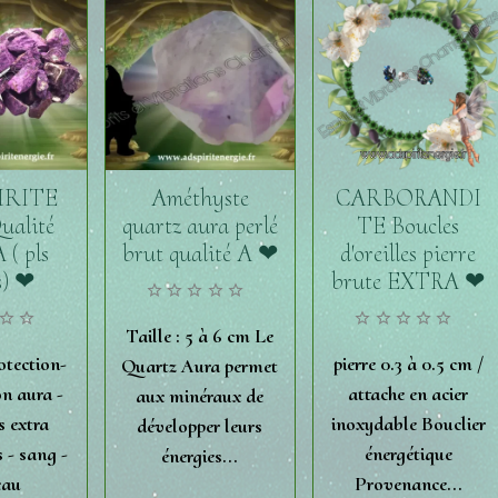
RITE
Améthyste
CARBORANDI
ualité
quartz aura perlé
TE Boucles
( pls
brut qualité A ❤
d'oreilles pierre
s) ❤
brute EXTRA ❤
Taille : 5 à 6 cm Le
otection-
pierre 0.3 à 0.5 cm /
Quartz Aura permet
on aura -
attache en acier
aux minéraux de
s extra
inoxydable Bouclier
développer leurs
s - sang -
énergétique
énergies...
eau
Provenance...