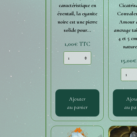
caractéristique en
Cicatris
éventail, la cyanite
Convales
noire est une pierre
Amour d
solide pour...
ancrage tai
4 et 5 cm
1,00€
TTC
naturel
15,00
Ajouter
Ajou
au panier
au pa