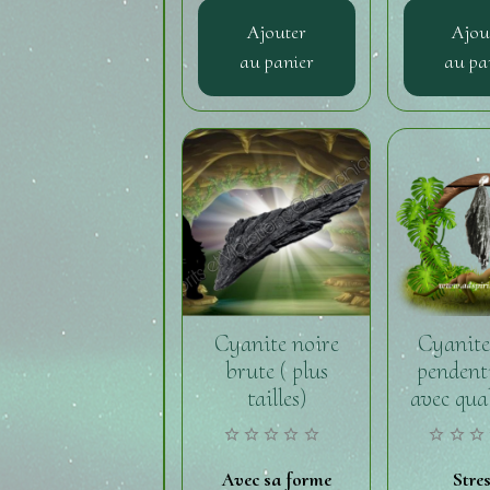
Ajouter
Ajou
au panier
au pa
Cyanite noire
Cyanite
brute ( plus
pendent
tailles)
avec qua
Avec sa forme
Stres