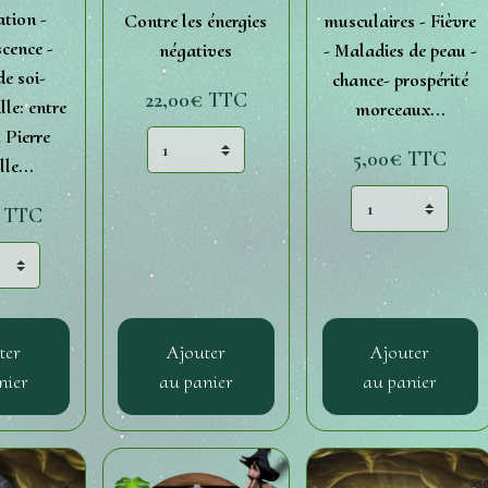
ation -
Contre les énergies
musculaires - Fièvre
cence -
négatives
- Maladies de peau -
e soi-
chance- prospérité
22,00€
TTC
lle: entre
morceaux...
 Pierre
5,00€
TTC
le...
€
TTC
ter
Ajouter
Ajouter
nier
au panier
au panier