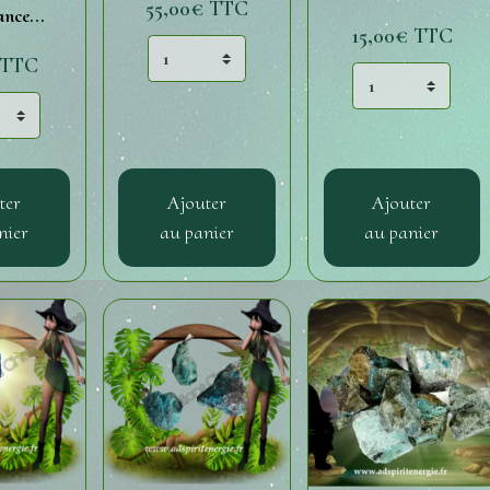
55,00€
TTC
nce...
15,00€
TTC
TTC
ter
Ajouter
Ajouter
nier
au panier
au panier