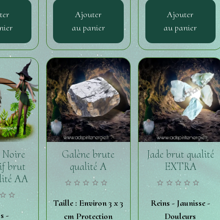
ter
Ajouter
Ajouter
nier
au panier
au panier
 Noire
Galène brute
Jade brut qualité
if brut
qualité A
EXTRA
lité AA
Taille : Environ 3 x 3
Reins - Jaunisse -
s -
cm Protection
Douleurs