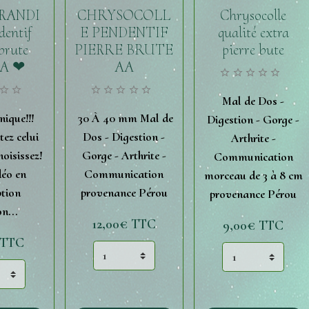
RANDI
CHRYSOCOLL
Chrysocolle
dentif
E PENDENTIF
qualité extra
 brute
PIERRE BRUTE
pierre bute
A ❤
AA
Mal de Dos -
ique!!!
30 À 40 mm Mal de
Digestion - Gorge -
ez celui
Dos - Digestion -
Arthrite -
oisissez!
Gorge - Arthrite -
Communication
déo en
Communication
morceau de 3 à 8 cm
ption
provenance Pérou
provenance Pérou
n...
12,00€
TTC
9,00€
TTC
TTC