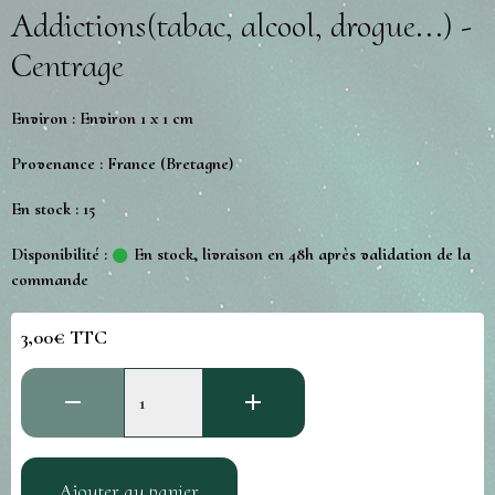
Addictions(tabac, alcool, drogue...) -
Centrage
Environ : Environ 1 x 1 cm
Provenance : France (Bretagne)
En stock : 15
Disponibilité :
En stock, livraison en 48h après validation de la
commande
3,00€ TTC
Ajouter au panier