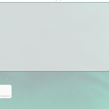
onCaptcha ©