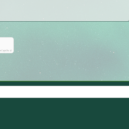
onCaptcha ©