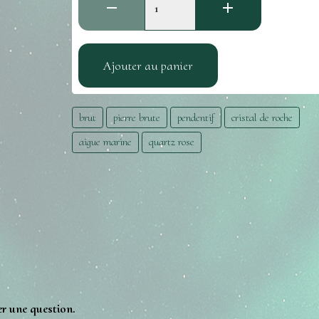
Ajouter au panier
brut
pierre brute
pendentif
cristal de roche
aigue marine
quartz rose
er une question.