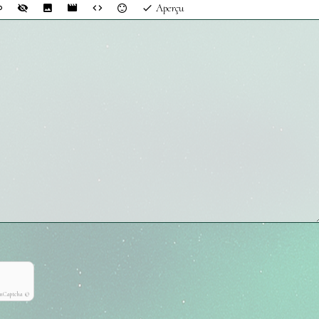
Aperçu
onCaptcha ©