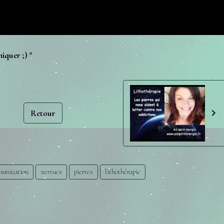
iquer ;) "
Retour
unication
vertues
pierres
lithothérapie