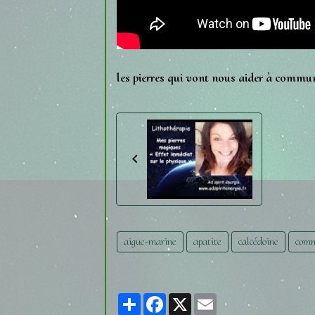
les pierres qui vont nous aider à commun
aigue-marine
apatite
calcédoine
comm
Partager
Facebook
X
Email