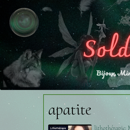
apatite
lithothérapie: