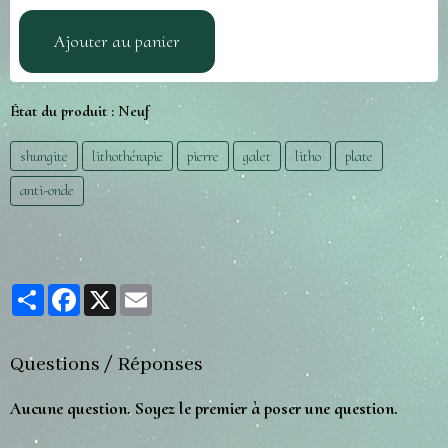
Ajouter au panier
État du produit :
Neuf
shungite
lithothérapie
pierre
galet
litho
plate
anti-onde
Partager
Facebook
X
Email
Questions / Réponses
Aucune question. Soyez le premier à poser une question.