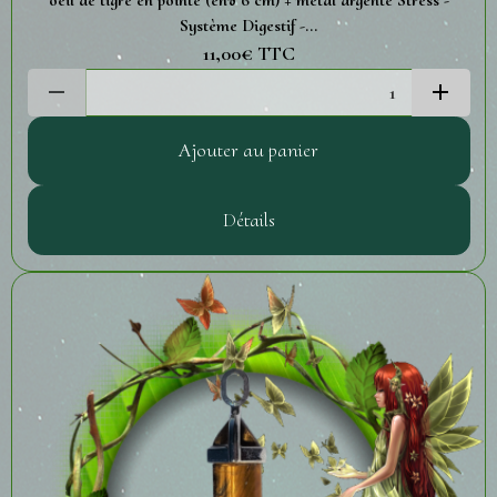
oeil de tigre en pointe (env 6 cm) + métal argenté Stress -
Système Digestif -...
11,00€
TTC
Ajouter au panier
Détails