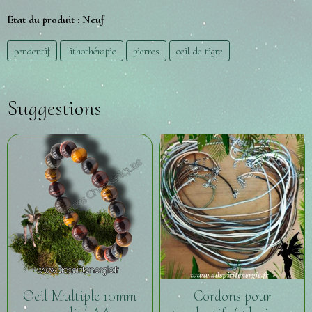
État du produit :
Neuf
pendentif
lithothérapie
pierres
oeil de tigre
Suggestions
Oeil Multiple 10mm
Cordons pour