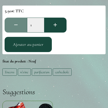
5,90€ TTC
Ajouter au panier
État du produit :
Neuf
Encens
résine
purification
cathedrale
Suggestions