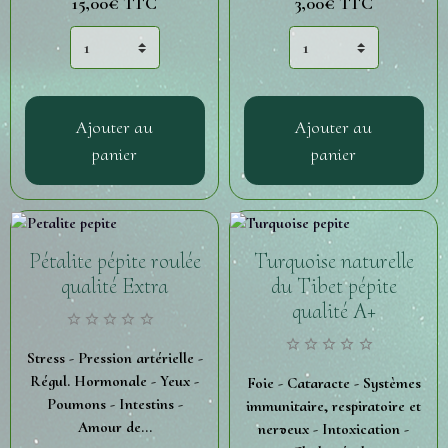
15,00€
TTC
3,00€
TTC
Ajouter au
Ajouter au
panier
panier
Pétalite pépite roulée
Turquoise naturelle
qualité Extra
du Tibet pépite
qualité A+
Stress - Pression artérielle -
Régul. Hormonale - Yeux -
Foie - Cataracte - Systèmes
Poumons - Intestins -
immunitaire, respiratoire et
Amour de...
nerveux - Intoxication -