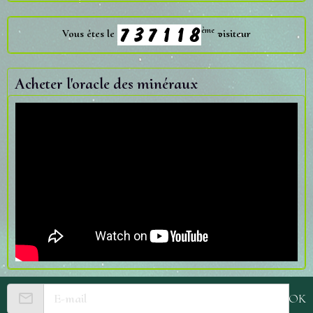
ème
Vous êtes le
visiteur
Acheter l'oracle des minéraux
OK