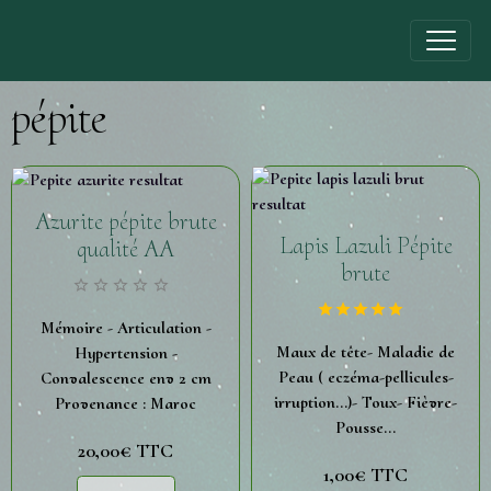
pépite
Azurite pépite brute
Lapis Lazuli Pépite
qualité AA
brute
Mémoire - Articulation -
Maux de tête- Maladie de
Hypertension -
Peau ( eczéma-pellicules-
Convalescence env 2 cm
irruption...)- Toux- Fièvre-
Provenance : Maroc
Pousse...
20,00€
TTC
1,00€
TTC