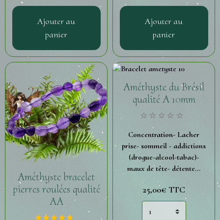
Ajouter au
Ajouter au
panier
panier
Améthyste du Brésil
qualité A 10mm
Concentration- Lacher
prise- sommeil - addictions
(drogue-alcool-tabac)-
maux de tête- détente...
Améthyste bracelet
pierres roulées qualité
25,00€
TTC
AA