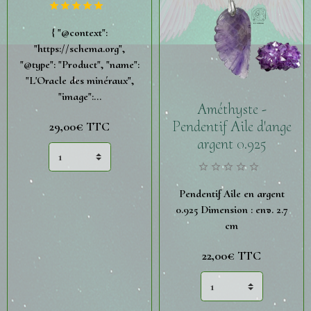
{ "@context":
"https://schema.org",
"@type": "Product", "name":
"L'Oracle des minéraux",
"image":...
Améthyste -
Pendentif Aile d'ange
29,00€
TTC
argent 0.925
Pendentif Aile en argent
0.925 Dimension : env. 2.7
cm
22,00€
TTC