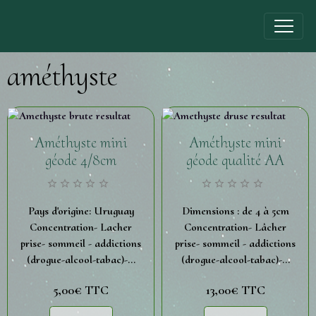
améthyste
Améthyste mini
Améthyste mini
géode 4/8cm
géode qualité AA
Pays d'origine: Uruguay
Dimensions : de 4 à 5cm
Concentration- Lacher
Concentration- Lâcher
prise- sommeil - addictions
prise- sommeil - addictions
(drogue-alcool-tabac)-...
(drogue-alcool-tabac)-...
5,00€
TTC
13,00€
TTC