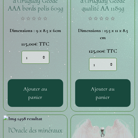
d'Uruguay Géode
d'Uruguay Géode
AAA bords polis 609g
qualité AA 1189g
Dimensions : 9 x 8.5 x 6cm
Dimensions : 15.5 x 11 x 8.5
cm
115,00€
TTC
125,00€
TTC
Ajouter au
Ajouter au
panier
panier
l'Oracle des minéraux