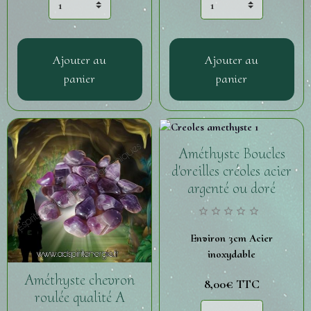
Ajouter au
Ajouter au
panier
panier
Améthyste Boucles
d'oreilles créoles acier
argenté ou doré
Environ 3cm Acier
inoxydable
Améthyste chevron
8,00€
TTC
roulée qualité A