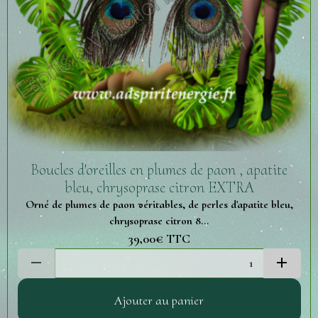
Boucles d'oreilles en plumes de paon , apatite
bleu, chrysoprase citron EXTRA
Orné de plumes de paon véritables, de perles d'apatite bleu,
chrysoprase citron 8...
39,00€
TTC
Ajouter au panier