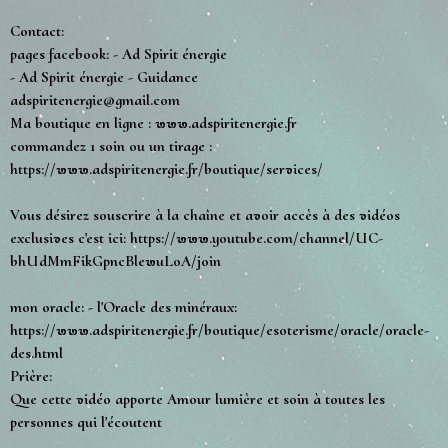
Contact:
pages facebook: - Ad Spirit énergie
- Ad Spirit énergie - Guidance
adspiritenergie@gmail.com
Ma boutique en ligne : www.adspiritenergie.fr
commandez 1 soin ou un tirage :
https://www.adspiritenergie.fr/boutique/services/
Vous désirez souscrire à la chaîne et avoir accès à des vidéos
exclusives c'est ici: https://www.youtube.com/channel/UC-
bhUdMmFikGpncBlewuLoA/join
mon oracle: - l'Oracle des minéraux:
https://www.adspiritenergie.fr/boutique/esoterisme/oracle/oracle-
des.html
Prière:
Que cette vidéo apporte Amour lumière et soin à toutes les
personnes qui l'écoutent