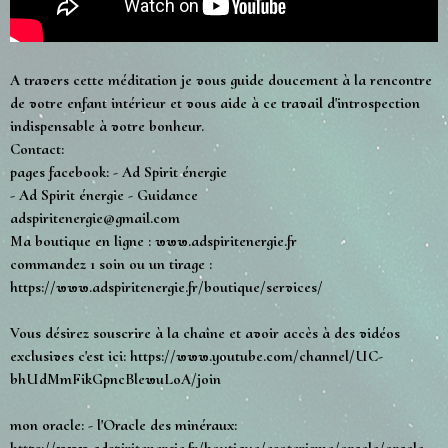
A travers cette méditation je vous guide doucement à la rencontre
de votre enfant intérieur et vous aide à ce travail d'introspection
indispensable à votre bonheur.
Contact:
pages facebook: - Ad Spirit énergie
- Ad Spirit énergie - Guidance
adspiritenergie@gmail.com
Ma boutique en ligne : www.adspiritenergie.fr
commandez 1 soin ou un tirage :
https://www.adspiritenergie.fr/boutique/services/
Vous désirez souscrire à la chaîne et avoir accès à des vidéos
exclusives c'est ici: https://www.youtube.com/channel/UC-
bhUdMmFikGpncBlewuLoA/join
mon oracle: - l'Oracle des minéraux:
https://www.adspiritenergie.fr/boutique/esoterisme/oracle/oracle-