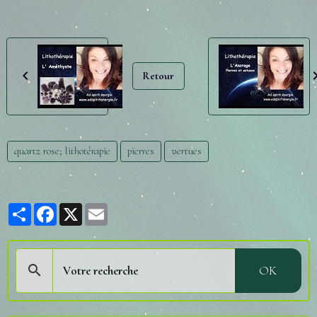
Retour
quartz rose; lithotérapie
pierres
vertues
Partager
Facebook
X
Email
OK