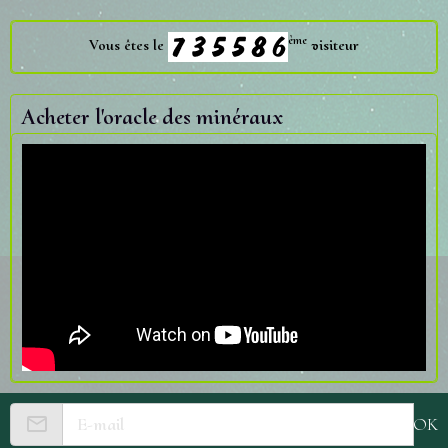
ème
Vous êtes le
visiteur
Acheter l'oracle des minéraux
OK