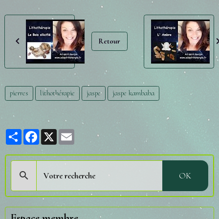
Retour
pierres
lithothérapie
jaspe
jaspe kambaba
Partager
Facebook
X
Email
OK
Espace membre