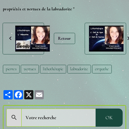
propriétés et vertues de la labradorite "
Retour
pierres
vertues
lithothérapie
labradorite
empathe
Partager
Facebook
X
Email
OK