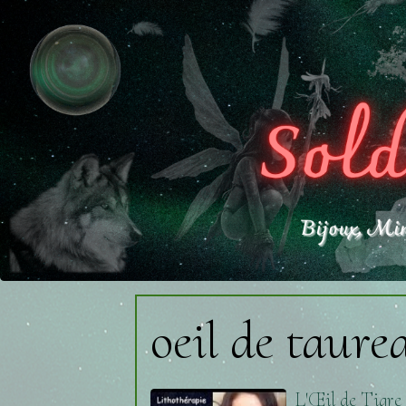
oeil de taure
L'Œil de Tigre