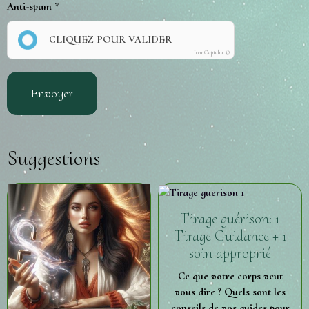
Anti-spam
CLIQUEZ POUR VALIDER
IconCaptcha ©
Envoyer
Suggestions
Tirage guérison: 1
Tirage Guidance + 1
soin approprié
Ce que votre corps veut
vous dire ? Quels sont les
conseils de vos guides pour