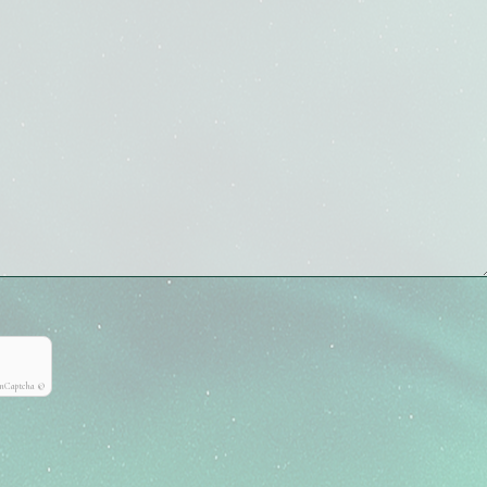
onCaptcha ©