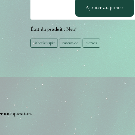
Ajouter au panier
État du produit :
Neuf
lithothérapie
emeraude
pierres
er une question.