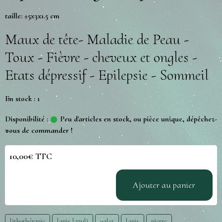
taille: ±5x3x1.5 cm
Maux de tête- Maladie de Peau -
Toux - Fièvre - cheveux et ongles -
Etats dépressif - Epilepsie - Sommeil
En stock : 1
Disponibilité :
Peu d'articles en stock, ou pièce unique, dépêchez-
vous de commander !
10,00€ TTC
Ajouter au panier
lithothérapie
lapis lazuli
galet
lapis
pierre