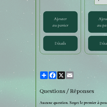
Ajouter
Ajou
au panier
au pa
Détails
Déta
Partager
Facebook
X
Email
Questions / Réponses
Aucune question. Soyez le premier à pos