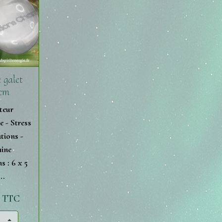
 galet
cm
teur
e - Stress
tions -
ine
 : 6 x 5
..
€ TTC