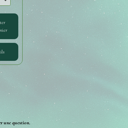
ter
nier
ils
er une question.