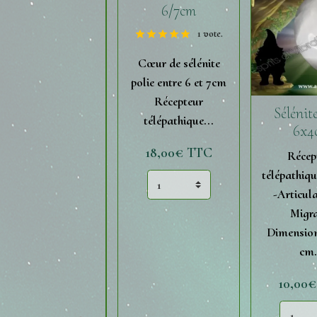
6/7cm
1 vote.
Cœur de sélénite
polie entre 6 et 7cm
Récepteur
Sélénite
télépathique...
6x4
18,00€ TTC
Récep
télépathiqu
-Articula
Migra
Dimensions
cm.
10,00