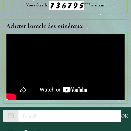
ème
Vous êtes le
visiteur
Acheter l'oracle des minéraux
OK