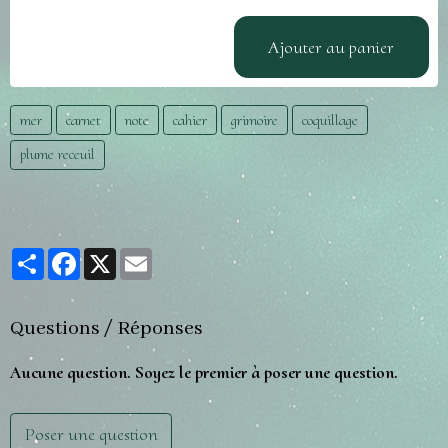
Ajouter au panier
mer
carnet
note
cahier
grimoire
coquillage
plume receuil
Partager
Facebook
X
Email
Questions / Réponses
Aucune question. Soyez le premier à poser une question.
Poser une question