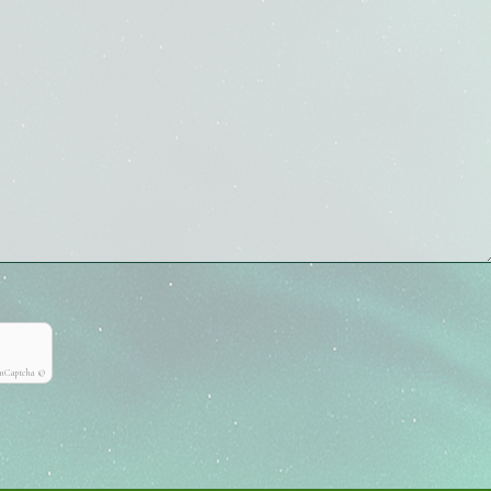
onCaptcha ©