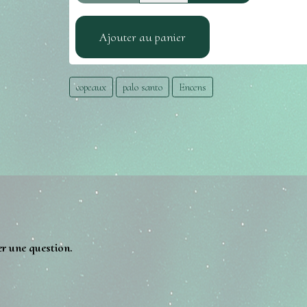
Ajouter au panier
copeaux
palo santo
Encens
er une question.