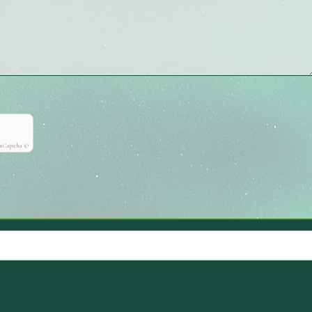
onCaptcha ©