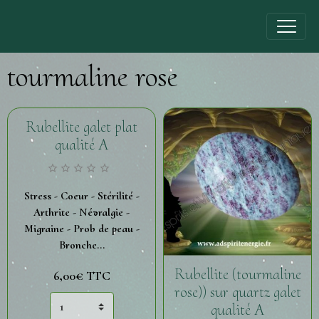
tourmaline rose
Rubellite galet plat
qualité A
Stress - Coeur - Stérilité -
Arthrite - Névralgie -
Migraine - Prob de peau -
Bronche...
Rubellite (tourmaline
6,00€
TTC
rose)) sur quartz galet
qualité A