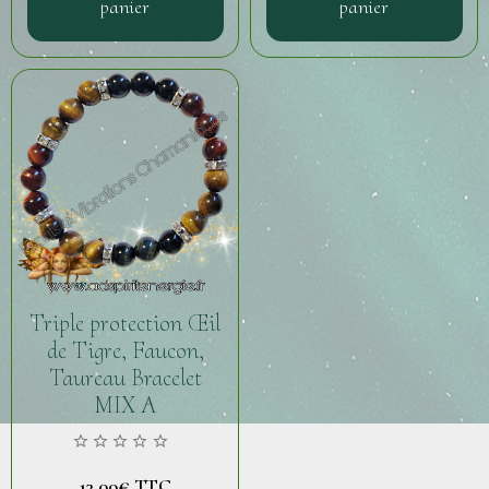
panier
panier
Triple protection Œil
de Tigre, Faucon,
Taureau Bracelet
MIX A
13,00€
TTC