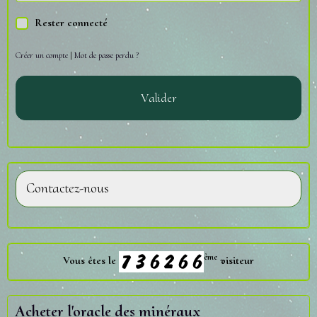
Rester connecté
Créer un compte
|
Mot de passe perdu ?
Valider
Contactez-nous
ème
Vous êtes le
visiteur
Acheter l'oracle des minéraux