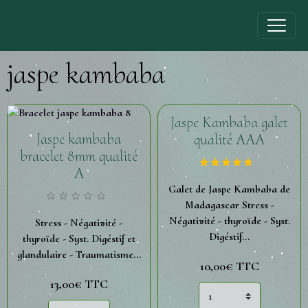
jaspe kambaba
Jaspe Kambaba galet
Jaspe kambaba
qualité AAA
bracelet 8mm qualité
A
Galet de Jaspe Kambaba de
Madagascar Stress -
Négativité - thyroïde - Syst.
Stress - Négativité -
Digéstif...
thyroïde - Syst. Digéstif et
glandulaire - Traumatisme...
10,00€
TTC
13,00€
TTC