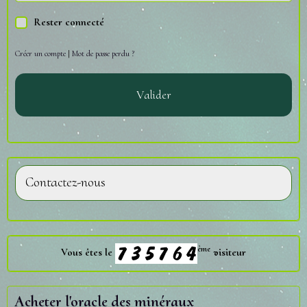
Rester connecté
Créer un compte
|
Mot de passe perdu ?
Valider
Contactez-nous
ème
Vous êtes le
visiteur
Acheter l'oracle des minéraux