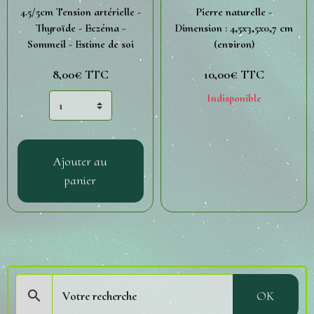
4.5/5cm Tension artérielle -
Pierre naturelle -
Thyroïde - Eczéma -
Dimension : 4,5x3,5x0,7 cm
Sommeil - Estime de soi
(environ)
8,00€
TTC
10,00€
TTC
Indisponible
Ajouter au
panier
OK