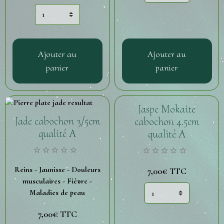
Ajouter au
Ajouter au
panier
panier
Jaspe Mokaite
Jade cabochon 3/5cm
cabochon 4.5cm
qualité A
qualité A
Reins - Jaunisse - Douleurs
7,00€
TTC
musculaires - Fièvre -
Maladies de peau
7,00€
TTC