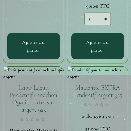
9,90€
TTC
Ajouter au
Ajouter au
panier
panier
Lapis Lazuli
Malachite EXTRA
Pendentif cabochon
Pendentif argent 925
Qualité Extra sur
argent 925
taille: 3.5 à 4.5 cm
52,00€
TTC
Maux de tête- Maladie de