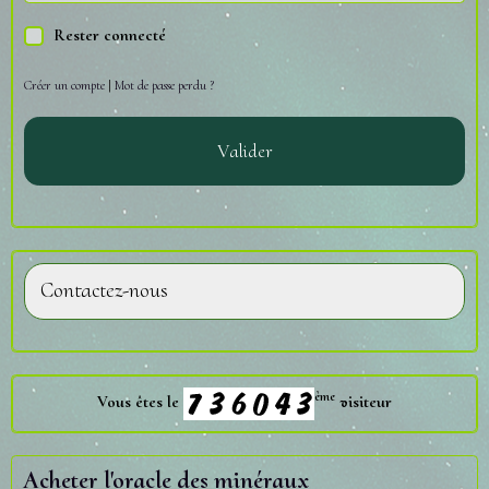
Rester connecté
Créer un compte
|
Mot de passe perdu ?
Valider
Contactez-nous
ème
Vous êtes le
visiteur
Acheter l'oracle des minéraux