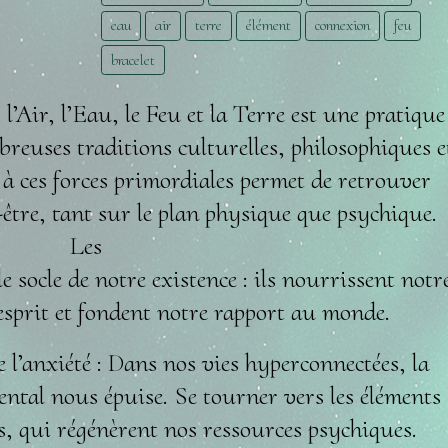
eau
air
terre
élément
connexion
feu
bracelet
l’Air, l’Eau, le Feu et la Terre est une pratique
reuses traditions culturelles, philosophiques e
r à ces forces primordiales permet de retrouver
-être, tant sur le plan physique que psychique.
Les
le socle de notre existence : ils nourrissent notr
 esprit et fondent notre rapport au monde.
e l’anxiété : Dans nos vies hyperconnectées, la
ental nous épuise. Se tourner vers les éléments
es, qui régénèrent nos ressources psychiques.