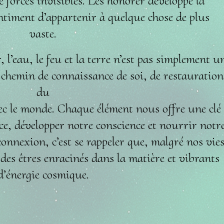
 forces invisibles. Les honorer développe la
entiment d’appartenir à quelque chose de plus
vaste.
 l’eau, le feu et la terre n’est pas simplement u
n chemin de connaissance de soi, de restauration
du
vec le monde. Chaque élément nous offre une clé
ce, développer notre conscience et nourrir notr
connexion, c’est se rappeler que, malgré nos vie
s êtres enracinés dans la matière et vibrants
d’énergie cosmique.