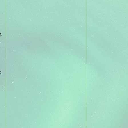
n
e
s