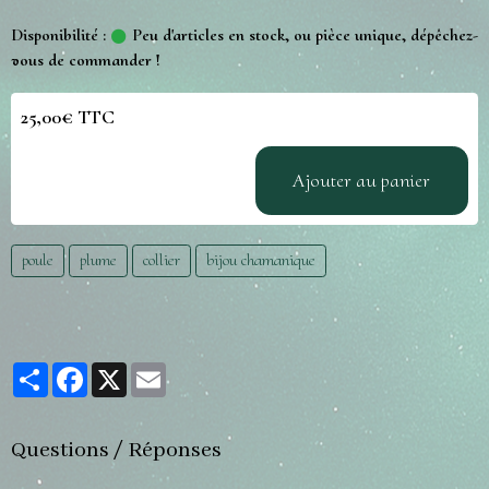
Disponibilité :
Peu d'articles en stock, ou pièce unique, dépêchez-
vous de commander !
25,00€ TTC
Ajouter au panier
poule
plume
collier
bijou chamanique
Partager
Facebook
X
Email
Questions / Réponses