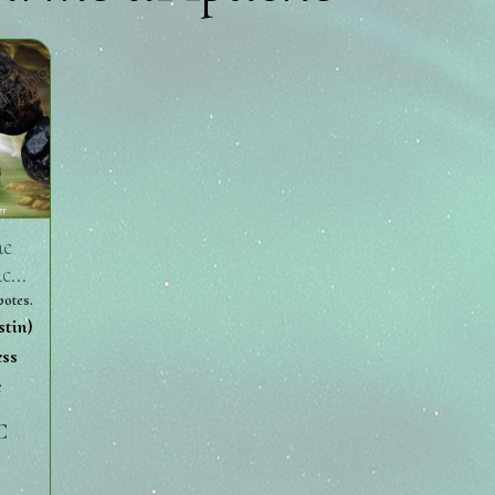
ne
ache
s
votes.
stin)
ess
e
C