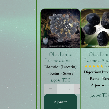
Obsidienne
Obsidien
Larme d'apache
Larme d'Ap
roulée (1 - 2 cm)
brute (Pl
Digestion(Intestin)
2 
Digestion(Inte
tailles)
- Reins - Stress
- Reins - Str
1,50€
TTC
À partir d
5,00€
TT
Ajouter
au