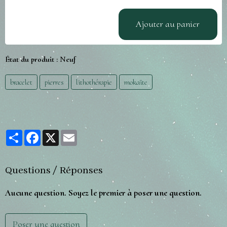
Ajouter au panier
État du produit :
Neuf
bracelet
pierres
lithothérapie
mokaïte
Partager
Facebook
X
Email
Questions / Réponses
Aucune question. Soyez le premier à poser une question.
Poser une question