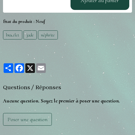
Ajouter au panier
État du produit :
Neuf
bracelet
jade
néphrite
Partager
Facebook
X
Email
Questions / Réponses
Aucune question. Soyez le premier à poser une question.
Poser une question