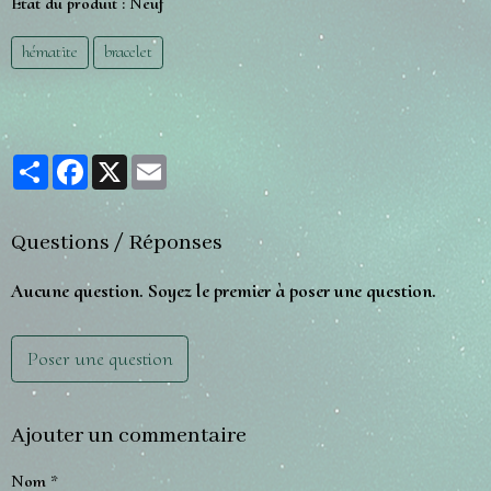
État du produit :
Neuf
hématite
bracelet
Partager
Facebook
X
Email
Questions / Réponses
Aucune question. Soyez le premier à poser une question.
Poser une question
Ajouter un commentaire
Nom