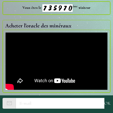
ème
Vous êtes le
visiteur
Acheter l'oracle des minéraux
OK