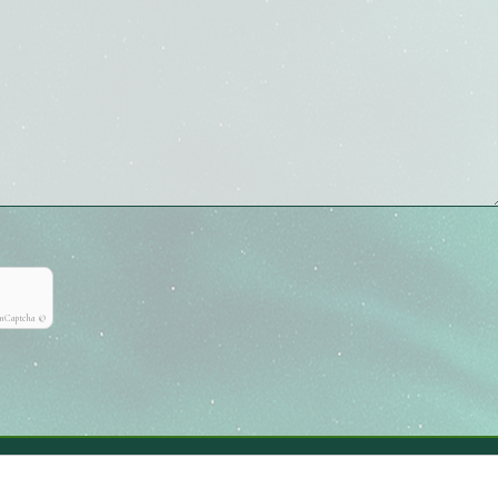
onCaptcha ©