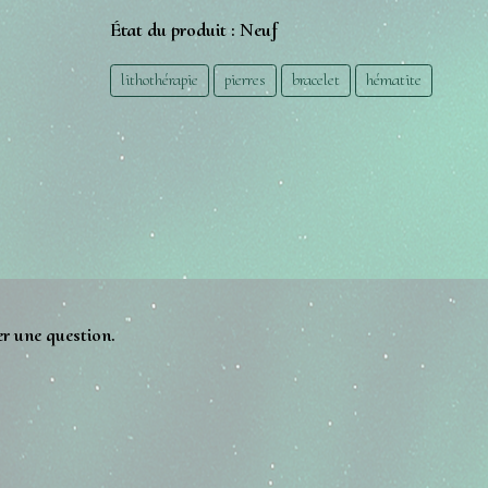
État du produit :
Neuf
lithothérapie
pierres
bracelet
hématite
er une question.