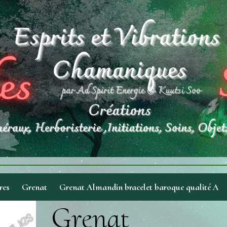
res
Grenat
Grenat Almandin bracelet baroque qualité A
Grenat