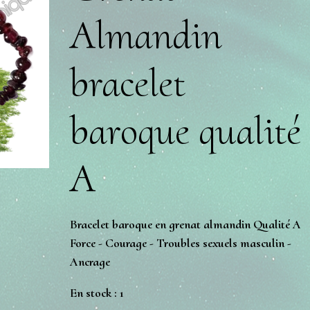
Almandin
bracelet
baroque qualité
A
Bracelet baroque en grenat almandin Qualité A
Force - Courage - Troubles sexuels masculin -
Ancrage
En stock : 1