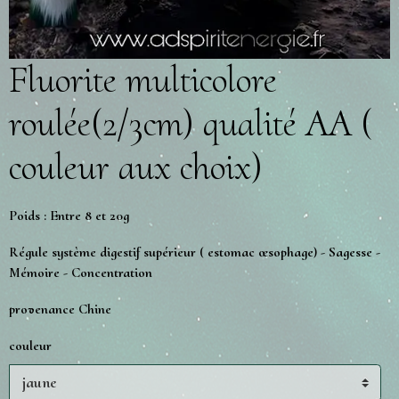
Fluorite multicolore
roulée(2/3cm) qualité AA (
couleur aux choix)
Poids : Entre 8 et 20g
Régule système digestif supérieur ( estomac œsophage) - Sagesse -
Mémoire - Concentration
provenance Chine
couleur