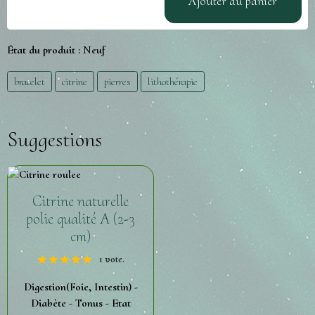
Ajouter au panier
État du produit :
Neuf
bracelet
citrine
pierres
lithothérapie
Suggestions
Citrine naturelle
polie qualité A (2-3
cm)
1 vote.
Digestion(Foie, Intestin) -
Diabète - Tonus - Etat