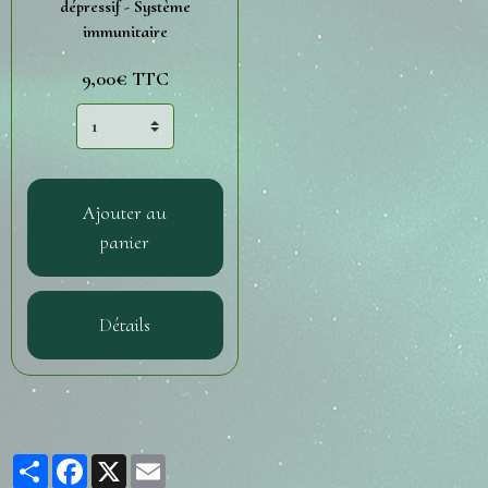
dépressif - Système
immunitaire
9,00€ TTC
Ajouter au
panier
Détails
Partager
Facebook
X
Email